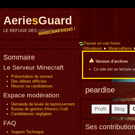
Aerie
s
Guard
MINECRAFTIENS !
LE REFUGE DES
CRÉATEURS
Passer en vue forum
::
Utilisateurs
►
Minecraftiens
Sommaire
Version d'archive
Le Serveur Minecraft
Ce site est en lecture 
Présentation du serveur
Des débuts difficiles
Réussir sa candidatrure
peardise
Espace modération
Demande de levée de bannissement
Profil
Blog
Bureau de gestion d'Aerie's Craft
Candidatures négligées
FAQ
Ses contributio
Support Technique