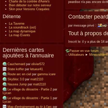
Charte de la contrée d'Aerie's
peardise n'a pas encore écrit
Bien débuter sur notre serveur
Skin pour Versions Craquées
Contacter peard
Détente
La Taverne
par message privé :
La soundtrack (ost)
La map dynamique
Tout à propos d
La map Events
Inscrit le:
il y a plus de 14 a
Dernières cartes
Passer en vue forum
ajoutées à l'annuaire
::
Utilisateurs
►
Minecraftiens
Cauchemard
par
olivier572
State koffer
par
letueur41
Route arc en ciel
par
gamma icare
Skybloc 3.0
par
matt2110
Nausea Jump
par
matt2110
Le village du désastre - Partie 2
par
Lycan
Le village du désastre - Partie 1
par
Lycan
Map d'entrainement au tir à l'arc
par