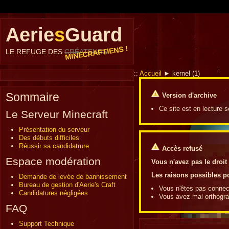
Aerie
s
Guard
MINECRAFTIENS !
LE REFUGE DES
CRÉATEURS
::
Accueil
► kernel (1)
Sommaire
Version d'archive
Ce site est en lecture 
Le Serveur Minecraft
Présentation du serveur
Des débuts difficiles
Réussir sa candidatrure
Accès refusé
Espace modération
Vous n'avez pas le droit
Les raisons possibles po
Demande de levée de bannissement
Bureau de gestion d'Aerie's Craft
Vous n'êtes pas connect
Candidatures négligées
Vous avez mal orthograp
FAQ
Support Technique