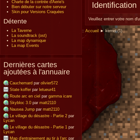
Charte de la contrée d'Aerie's
Identification
Bien débuter sur notre serveur
Skin pour Versions Craquées
Veuillez entrer votre nom d'
Détente
La Taverne
::
Accueil
► kernel (1)
La soundtrack (ost)
La map dynamique
La map Events
Dernières cartes
ajoutées à l'annuaire
Cauchemard
par
olivier572
State koffer
par
letueur41
Route arc en ciel
par
gamma icare
Skybloc 3.0
par
matt2110
Nausea Jump
par
matt2110
Le village du désastre - Partie 2
par
Lycan
Le village du désastre - Partie 1
par
Lycan
Map d'entrainement au tir à l'arc
par