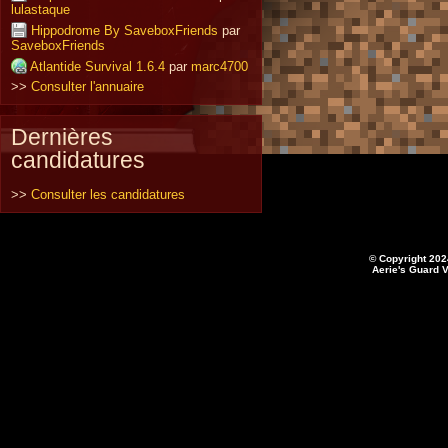
lulastaque
Hippodrome By SaveboxFriends
par
SaveboxFriends
Atlantide Survival 1.6.4
par
marc4700
>>
Consulter l'annuaire
Dernières
candidatures
>>
Consulter les candidatures
© Copyright 202
Aerie's Guard V