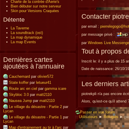
Charte de la contrée d'Aerie's
Bien débuter sur notre serveur
Skin pour Versions Craquées
Contacter piotre
Détente
par email :
pierrelegogo@hot
La Taverne
La soundtrack (ost)
par message privé :
La map dynamique
La map Events
par
Windows Live Messenge
Tout à propos de
Dernières cartes
Inscrit le:
il y a plus de 15 a
ajoutées à l'annuaire
Date de naissance:
26/10/1
Cauchemard
par
olivier572
Les derniers art
State koffer
par
letueur41
Route arc en ciel
par
gamma icare
piotrekpli n'a pas encore écrit
Skybloc 3.0
par
matt2110
Nausea Jump
par
matt2110
Alors, qu'est-ce qu'il attend 
Le village du désastre - Partie 2
par
Lycan
Passer en vue forum
::
Utilisateurs
►
Réfugiés
► pio
Le village du désastre - Partie 1
par
Lycan
Map d'entrainement au tir à l'arc
par