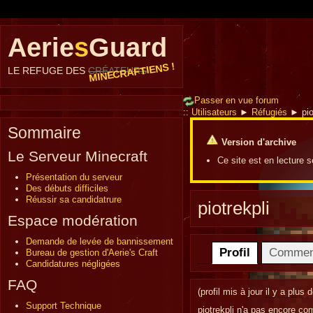
Aerie
s
Guard
MINECRAFTIENS !
LE REFUGE DES
CRÉATEURS
Passer en vue forum
::
Utilisateurs
►
Réfugiés
► pio
Sommaire
Version d'archive
Le Serveur Minecraft
Ce site est en lecture 
Présentation du serveur
Des débuts difficiles
Réussir sa candidatrure
piotrekpli
Espace modération
Demande de levée de bannissement
Profil
Commen
Bureau de gestion d'Aerie's Craft
Candidatures négligées
FAQ
(profil mis à jour
il y a plus 
Support Technique
piotrekpli n'a pas encore co