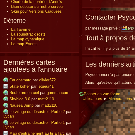
Charte de la contrée d'Aerie's
Bien débuter sur notre serveur
Skin pour Versions Craquées
Contacter Psyc
Détente
par message privé :
La Taverne
La soundtrack (ost)
Tout à propos 
La map dynamique
La map Events
Inscrit le:
il y a plus de 14 a
Dernières cartes
Les derniers ar
ajoutées à l'annuaire
Psycomania n'a pas encore écr
Cauchemard
par
olivier572
Alors, qu'est-ce qu'il attend 
State koffer
par
letueur41
Route arc en ciel
par
gamma icare
Passer en vue forum
::
Utilisateurs
►
Minecraftiens
Skybloc 3.0
par
matt2110
Nausea Jump
par
matt2110
Le village du désastre - Partie 2
par
Lycan
Le village du désastre - Partie 1
par
Lycan
Map d'entrainement au tir à l'arc
par