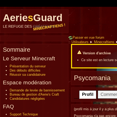
Aerie
s
Guard
MINECRAFTIENS !
LE REFUGE DES
CRÉATEURS
Passer en vue forum
::
Utilisateurs
►
Minecraftiens
Sommaire
Version d'archive
Le Serveur Minecraft
Ce site est en lecture 
Présentation du serveur
Des débuts difficiles
Réussir sa candidatrure
Psycomania
Espace modération
Demande de levée de bannissement
Profil
Commen
Bureau de gestion d'Aerie's Craft
Candidatures négligées
FAQ
(profil mis à jour
il y a plus 
Support Technique
Psycomania n'a pas encore c