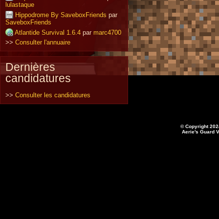
lulastaque
Hippodrome By SaveboxFriends
par
SaveboxFriends
Atlantide Survival 1.6.4
par
marc4700
>>
Consulter l'annuaire
Dernières
candidatures
>>
Consulter les candidatures
© Copyright 202
Aerie's Guard V