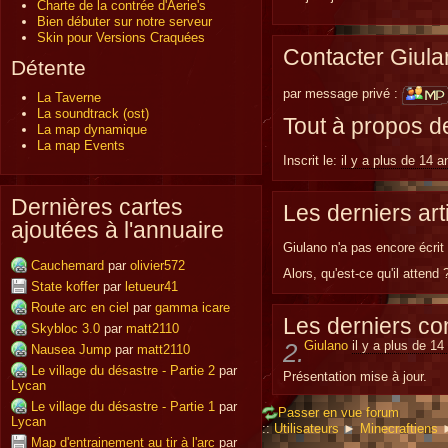
Charte de la contrée d'Aerie's
Bien débuter sur notre serveur
Skin pour Versions Craquées
Contacter Giula
Détente
par message privé :
La Taverne
La soundtrack (ost)
Tout à propos d
La map dynamique
La map Events
Inscrit le:
il y a plus de 14 a
Dernières cartes
Les derniers art
ajoutées à l'annuaire
Giulano n'a pas encore écrit d
Cauchemard
par
olivier572
Alors, qu'est-ce qu'il attend 
State koffer
par
letueur41
Route arc en ciel
par
gamma icare
Les derniers c
Skybloc 3.0
par
matt2110
2.
Giulano
il y a plus de 14
Nausea Jump
par
matt2110
Le village du désastre - Partie 2
par
Présentation mise à jour.
Lycan
Le village du désastre - Partie 1
par
Passer en vue forum
Lycan
::
Utilisateurs
►
Minecraftiens
Map d'entrainement au tir à l'arc
par