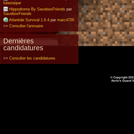
lulastaque
Hippodrome By SaveboxFriends
par
SaveboxFriends
Atlantide Survival 1.6.4
par
marc4700
>>
Consulter l'annuaire
Dernières
candidatures
>>
Consulter les candidatures
© Copyright 202
Aerie's Guard V