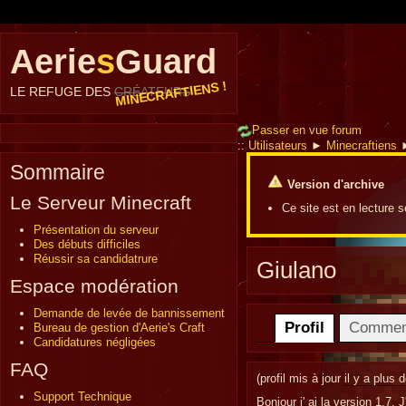
Aerie
s
Guard
MINECRAFTIENS !
LE REFUGE DES
CRÉATEURS
Passer en vue forum
::
Utilisateurs
►
Minecraftiens
Sommaire
Version d'archive
Le Serveur Minecraft
Ce site est en lecture 
Présentation du serveur
Des débuts difficiles
Réussir sa candidatrure
Giulano
Espace modération
Demande de levée de bannissement
Profil
Commen
Bureau de gestion d'Aerie's Craft
Candidatures négligées
FAQ
(profil mis à jour
il y a plus 
Support Technique
Bonjour j' ai la version 1.7. J